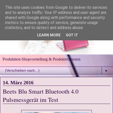
This site uses cookies from Google to deliver its services
and to analyze traffic. Your IP address and user-agent are
shared with Google along with performance and security
metrics to ensure quality of service, generate usage
statistics, and to detect and address abuse.
LEARN MORE
GOT IT
Produkttest-Shopvorstellung & Produktrezension
▼
14. März 2016
Beets Blu Smart Bluetooth 4.0
Pulsmessgerät im Test