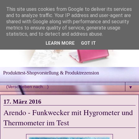
This site uses cookies from Google to deliver its services
and to analyze traffic. Your IP address and user-agent are
shared with Google along with performance and security
metrics to ensure quality of service, generate usage
statistics, and to detect and address abuse.
LEARN MORE
GOT IT
Produkttest-Shopvorstellung & Produktrezension
▼
17. März 2016
Arendo - Funkwecker mit Hygrometer und
Thermometer im Test