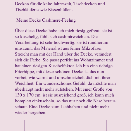
Decken für die kalte
Jahreszeit, Tischdecken und
Tischläufer sowie Kissenhüllen.
Meine Decke Cashmere-Feeling
Über diese Decke habe ich mich riesig gefreut, sie ist
so kuschelig, fühlt sich cashmirweich an. Die
Verarbeitung ist sehr hochwertig, sie ist rundherum
umsäumt, das Material ist aus feiner Mikrofaser.
Streicht man mit der Hand über die Decke, verändert
sich die Farbe. Sie passt perfekt ins Wohnzimmer und
hat einen riesigen Kuschelfaktor. Ich bin eine richtige
Frierhippe, mit dieser schönen Decke ist das nun
vorbei, wie wärmt und umschmeichelt dich mit ihrer
Weichheit. Ein wunderschönes Gefühl, da möchte man
überhaupt nicht mehr aufstehen. Mit einer Größe von
130 x 170 cm. ist sie ausreichend groß, ich kann mich
komplett einkuscheln, so das nur noch die Nase heraus
schaut. Eine Decke zum Liebhaben und nicht mehr
wieder hergeben.