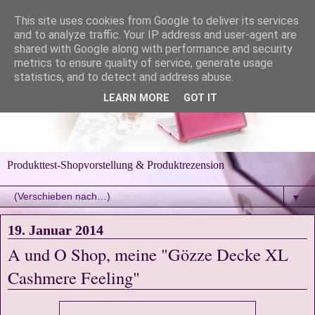
This site uses cookies from Google to deliver its services
and to analyze traffic. Your IP address and user-agent are
shared with Google along with performance and security
metrics to ensure quality of service, generate usage
statistics, and to detect and address abuse.
LEARN MORE
GOT IT
Produkttest-Shopvorstellung & Produktrezension
▼
19. Januar 2014
A und O Shop, meine "Gözze Decke XL
Cashmere Feeling"