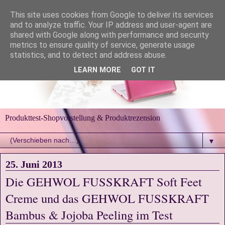
This site uses cookies from Google to deliver its services
and to analyze traffic. Your IP address and user-agent are
shared with Google along with performance and security
metrics to ensure quality of service, generate usage
statistics, and to detect and address abuse.
LEARN MORE
GOT IT
Produkttest-Shopvorstellung & Produktrezension
▼
25. Juni 2013
Die GEHWOL FUSSKRAFT Soft Feet
Creme und das GEHWOL FUSSKRAFT
Bambus & Jojoba Peeling im Test