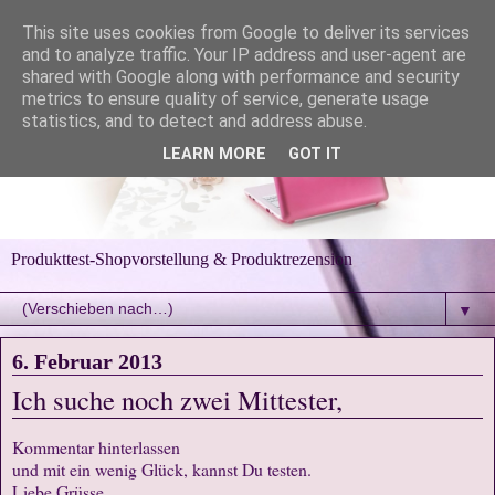
This site uses cookies from Google to deliver its services
and to analyze traffic. Your IP address and user-agent are
shared with Google along with performance and security
metrics to ensure quality of service, generate usage
statistics, and to detect and address abuse.
LEARN MORE
GOT IT
Produkttest-Shopvorstellung & Produktrezension
▼
6. Februar 2013
Ich suche noch zwei Mittester,
Kommentar hinterlassen
und mit ein wenig Glück, kannst Du testen.
Liebe Grüsse,