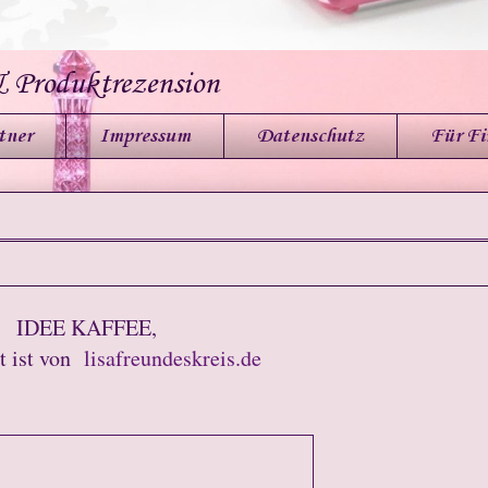
& Produktrezension
tner
Impressum
Datenschutz
Für F
IDEE KAFFEE,
st ist von
lisafreundeskreis.de