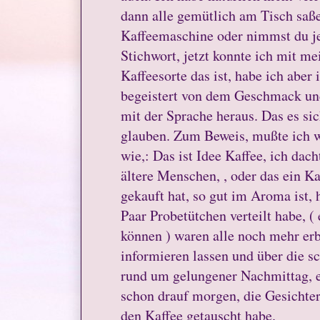
dann alle gemütlich am Tisch saße
Kaffeemaschine oder nimmst du je
Stichwort, jetzt konnte ich mit m
Kaffeesorte das ist, habe ich aber
begeistert von dem Geschmack u
mit der Sprache heraus. Das es sic
glauben. Zum Beweis, mußte ich 
wie,: Das ist Idee Kaffee, ich dac
ältere Menschen, , oder das ein K
gekauft hat, so gut im Aroma ist, 
Paar Probetütchen verteilt habe, (
können ) waren alle noch mehr erb
informieren lassen und über die sc
rund um gelungener Nachmittag, e
schon drauf morgen, die Gesichter
den Kaffee getauscht habe.