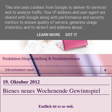
This site uses cookies from Google to deliver its services
and to analyze traffic. Your IP address and user-agent are
shared with Google along with performance and security
metrics to ensure quality of service, generate usage
statistics, and to detect and address abuse.
LEARN MORE
GOT IT
Produkttest-Shopvorstellung & Produktrezension
▼
19. Oktober 2012
Bienes neues Wochenende Gewinnspiel
Endlich ist es so weit.