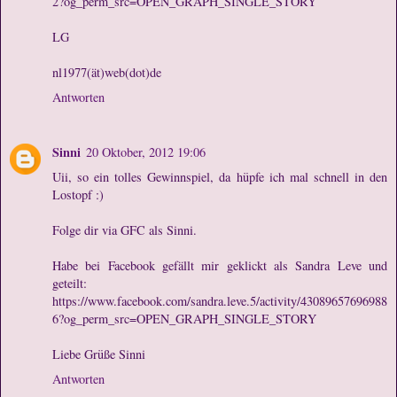
2?og_perm_src=OPEN_GRAPH_SINGLE_STORY
LG
nl1977(ät)web(dot)de
Antworten
Sinni
20 Oktober, 2012 19:06
Uii, so ein tolles Gewinnspiel, da hüpfe ich mal schnell in den
Lostopf :)
Folge dir via GFC als Sinni.
Habe bei Facebook gefällt mir geklickt als Sandra Leve und
geteilt:
https://www.facebook.com/sandra.leve.5/activity/43089657696988
6?og_perm_src=OPEN_GRAPH_SINGLE_STORY
Liebe Grüße Sinni
Antworten