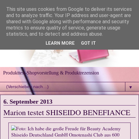
This site uses cookies from Google to deliver its services
and to analyze traffic. Your IP address and user-agent are
shared with Google along with performance and security
metrics to ensure quality of service, generate usage
statistics, and to detect and address abuse.
LEARN MORE
GOT IT
Produkttest-Shopvorstellung & Produktrezension
▼
6. September 2013
Marion testet SHISEIDO BENEFIANCE