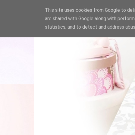
This site uses cookies from Google to deliv
are shared with Google along with perform
statistics, and to detect and address abus