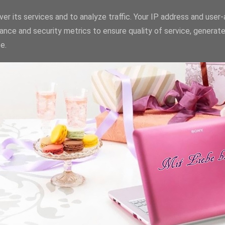
er its services and to analyze traffic. Your IP address and user
ance and security metrics to ensure quality of service, generat
e.