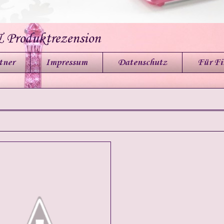
& Produktrezension
tner
Impressum
Datenschutz
Für F