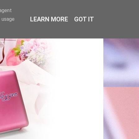
-agent
LEARN MORE
GOT IT
e usage