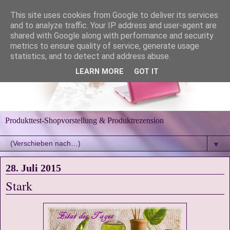
This site uses cookies from Google to deliver its services
and to analyze traffic. Your IP address and user-agent are
shared with Google along with performance and security
metrics to ensure quality of service, generate usage
statistics, and to detect and address abuse.
LEARN MORE
GOT IT
Produkttest-Shopvorstellung & Produktrezension
▼
28. Juli 2015
Stark