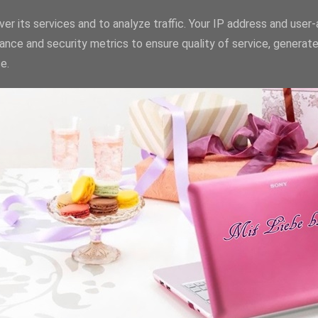
er its services and to analyze traffic. Your IP address and user
ance and security metrics to ensure quality of service, generat
e.