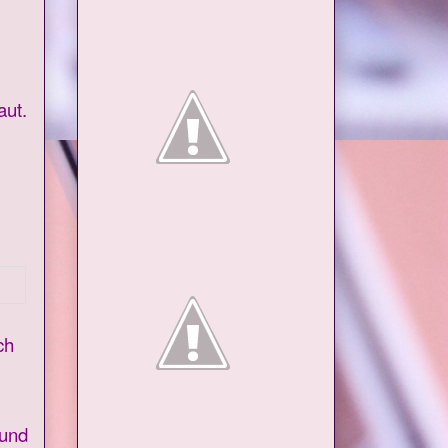
aut.
ch
 und