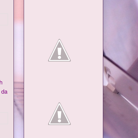
h
 da