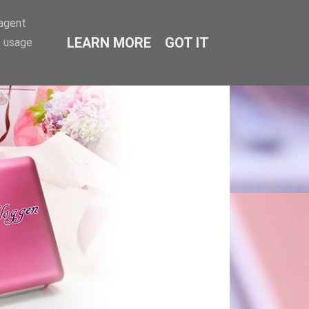
-agent
LEARN MORE
GOT IT
e usage