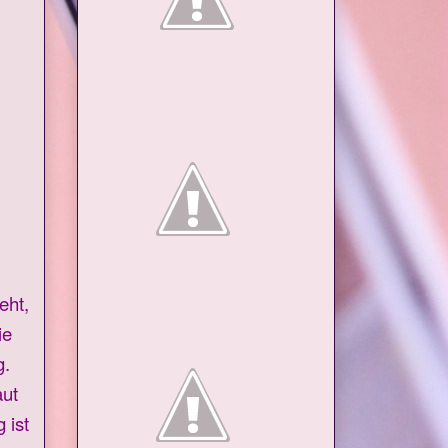
eht,
ie
g.
aut
 ist