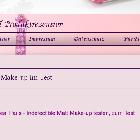
& Produktrezension
tner
Impressum
Datenschutz
Für F
t Make-up im Test
éal Paris - Indefectible Matt Make-up testen, zum Test