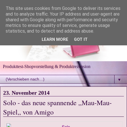
This site uses cookies from Google to deliver its services
and to analyze traffic. Your IP address and user-agent are
shared with Google along with performance and security
metrics to ensure quality of service, generate usage
statistics, and to detect and address abuse.
LEARN MORE
GOT IT
Produkttest-Shopvorstellung & Produktrezension
▼
23. November 2014
Solo - das neue spannende ,,Mau-Mau-
Spiel,, von Amigo