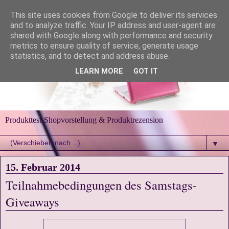
This site uses cookies from Google to deliver its services
and to analyze traffic. Your IP address and user-agent are
shared with Google along with performance and security
metrics to ensure quality of service, generate usage
statistics, and to detect and address abuse.
LEARN MORE
GOT IT
Produkttest-Shopvorstellung & Produktrezension
▼
15. Februar 2014
Teilnahmebedingungen des Samstags-
Giveaways