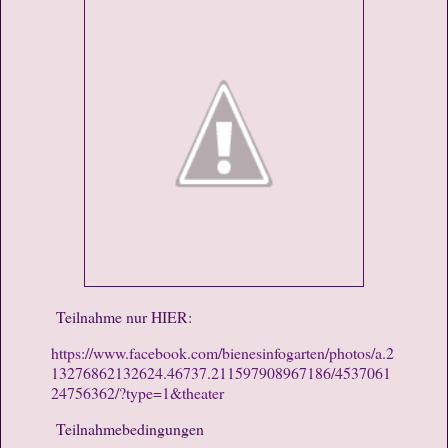
Teilnahme nur HIER:
h
ttps://www.facebook.com/bienesinfogarten/photos/a.2
13276862132624.46737.211597908967186/4537061
24756362/?type=1&theater
Teilnahmebedingungen