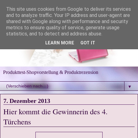
This site uses cookies from Google to deliver its services
and to analyze traffic. Your IP address and user-agent are
shared with Google along with performance and security
metrics to ensure quality of service, generate usage
statistics, and to detect and address abuse.
LEARN MORE
GOT IT
Produkttest-Shopvorstellung & Produktrezension
▼
7. Dezember 2013
Hier kommt die Gewinnerin des 4.
Türchens