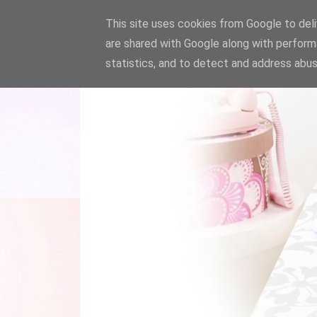
This site uses cookies from Google to deliv
are shared with Google along with perform
statistics, and to detect and address abus