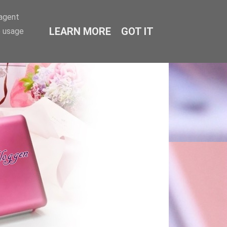
-agent
LEARN MORE
GOT IT
e usage