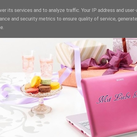
er its services and to analyze traffic. Your IP address and user
ance and security metrics to ensure quality of service, generat
e.