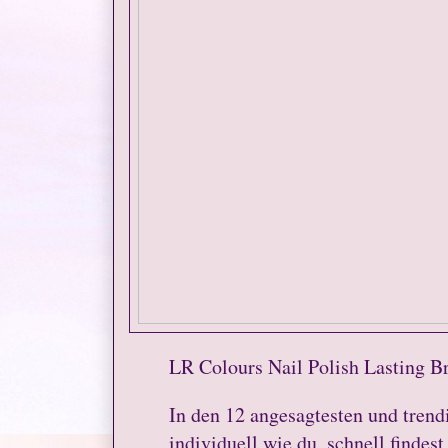
LR Colours Nail Polish Lasting Br
In den 12 angesagtesten und trend
individuell wie du, schnell findes