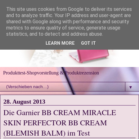
This site uses cookies from Google to deliver its services
and to analyze traffic. Your IP address and user-agent are
shared with Google along with performance and security
metrics to ensure quality of service, generate usage
statistics, and to detect and address abuse.
LEARN MORE
GOT IT
Produkttest-Shopvorstellung & Produktrezension
▼
28. August 2013
Die Garnier BB CREAM MIRACLE
SKIN PERFECTOR BB CREAM
(BLEMISH BALM) im Test