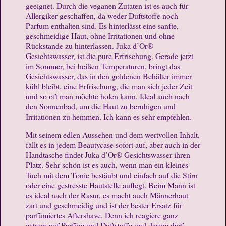
geeignet. Durch die veganen Zutaten ist es auch für
Allergiker geschaffen, da weder Duftstoffe noch
Parfum enthalten sind. Es hinterlässt eine sanfte,
geschmeidige Haut, ohne Irritationen und ohne
Rückstande zu hinterlassen. Juka d’Or®
Gesichtswasser, ist die pure Erfrischung. Gerade jetzt
im Sommer, bei heißen Temperaturen, bringt das
Gesichtswasser, das in den goldenen Behälter immer
kühl bleibt, eine Erfrischung, die man sich jeder Zeit
und so oft man möchte holen kann. Ideal auch nach
den Sonnenbad, um die Haut zu beruhigen und
Irritationen zu hemmen. Ich kann es sehr empfehlen.
Mit seinem edlen Aussehen und dem wertvollen Inhalt,
fällt es in jedem Beautycase sofort auf, aber auch in der
Handtasche findet Juka d’Or® Gesichtswasser ihren
Platz. Sehr schön ist es auch, wenn man ein kleines
Tuch mit dem Tonic bestäubt und einfach auf die Stirn
oder eine gestresste Hautstelle auflegt. Beim Mann ist
es ideal nach der Rasur, es macht auch Männerhaut
zart und geschmeidig und ist der bester Ersatz für
parfümiertes Aftershave. Denn ich reagiere ganz
extrem auf Parfüm und Duftstoffe und darum darf