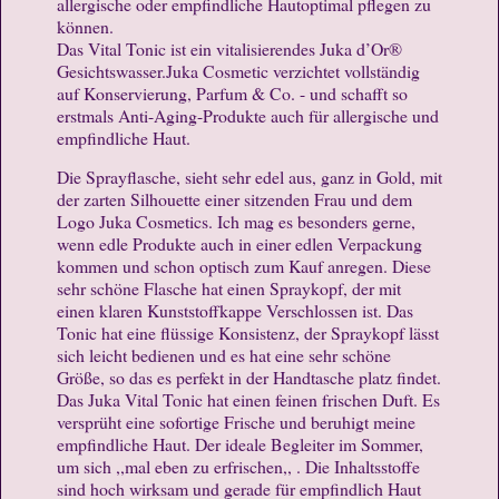
allergische oder empfindliche Hautoptimal pflegen zu
können.
Das Vital Tonic ist ein vitalisierendes Juka d’Or®
Gesichtswasser.Juka Cosmetic verzichtet vollständig
auf Konservierung, Parfum & Co. - und schafft so
erstmals Anti-Aging-Produkte auch für allergische und
empfindliche Haut.
Die Sprayflasche, sieht sehr edel aus, ganz in Gold, mit
der zarten Silhouette einer sitzenden Frau und dem
Logo Juka Cosmetics. Ich mag es besonders gerne,
wenn edle Produkte auch in einer edlen Verpackung
kommen und schon optisch zum Kauf anregen. Diese
sehr schöne Flasche hat einen Spraykopf, der mit
einen klaren Kunststoffkappe Verschlossen ist. Das
Tonic hat eine flüssige Konsistenz, der Spraykopf lässt
sich leicht bedienen und es hat eine sehr schöne
Größe, so das es perfekt in der Handtasche platz findet.
Das Juka Vital Tonic hat einen feinen frischen Duft. Es
versprüht eine sofortige Frische und beruhigt meine
empfindliche Haut. Der ideale Begleiter im Sommer,
um sich ,,mal eben zu erfrischen,, . Die Inhaltsstoffe
sind hoch wirksam und gerade für empfindlich Haut