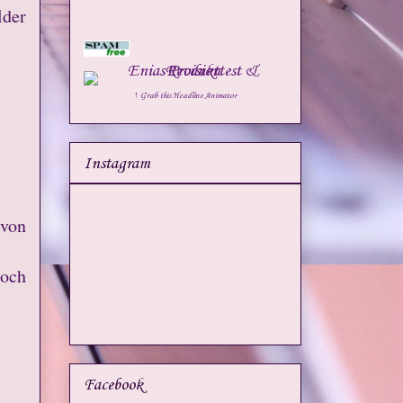
lder
↑ Grab this Headline Animator
Instagram
 von
doch
Facebook