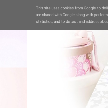
This site uses cookies from Google to deliv
are shared with Google along with perform
statistics, and to detect and address abus