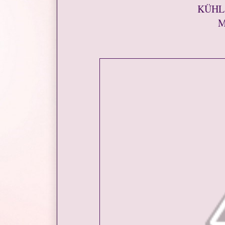
KÜHL 
M