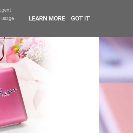
-agent
LEARN MORE
GOT IT
e usage