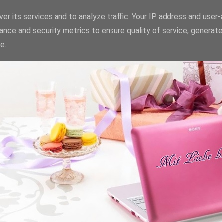
er its services and to analyze traffic. Your IP address and user
ance and security metrics to ensure quality of service, generat
e.