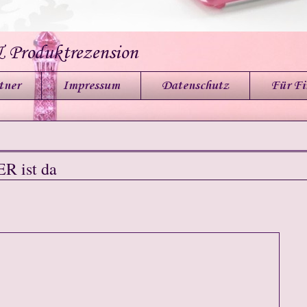
& Produktrezension
tner
Impressum
Datenschutz
Für F
R ist da