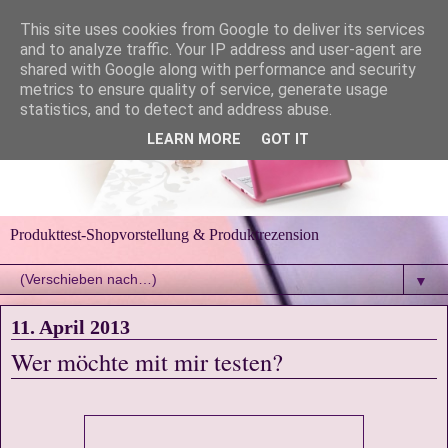
This site uses cookies from Google to deliver its services
and to analyze traffic. Your IP address and user-agent are
shared with Google along with performance and security
metrics to ensure quality of service, generate usage
statistics, and to detect and address abuse.
LEARN MORE
GOT IT
Produkttest-Shopvorstellung & Produktrezension
▼
11. April 2013
Wer möchte mit mir testen?