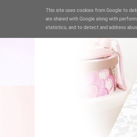
This site uses cookies from Google to deliv
are shared with Google along with perform
statistics, and to detect and address abus