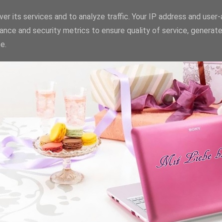
er its services and to analyze traffic. Your IP address and user
ance and security metrics to ensure quality of service, generat
e.