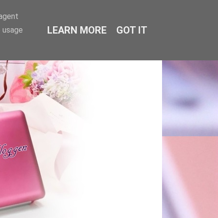
-agent
LEARN MORE
GOT IT
e usage