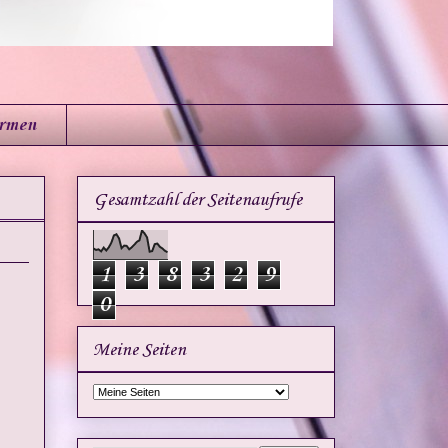
irmen
Gesamtzahl der Seitenaufrufe
1
3
8
3
2
9
0
Meine Seiten