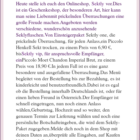
Heute stelle ich euch den Onlineshop,
Sektly
vor.
Dies
ist ein Geschenkeshop, der besonderen Art, hier kann
man seine Lieben
mit prickelnden Überraschungen eine
große Freude machen.
Angeboten werden
verschiedene, wunderschön anzusehende
Seklyflaschen.
Von Einsteigerpaket
Sektly one, die
prickelnde Überraschung, für jeden Anlass,
ein Piccolo
Henkell Sekt trocken, zu einem Preis von 6,90 €,
bis
Sektly
vip, für anspruchsvolle Empfänger,
ein
Piccolo Moet Chandon Imperial Brut, zu einem
Preis von 18,90 €.
In jedem Fall ist es eine ganz
besondere und ausgefallene Überraschung.
Das Menü
begleitet von der Bestellung bis zur Bezahlung,
es ist
kinderleicht und benutzerfreundlich.
Dabei ist es egal
ob die Bestellung innerhalb Deutschlands ist,
oder für
einen lieben Freund in Österreich.
Der Empfänger ist
schnell eingetragen, nun noch einen Anlass
wählen,
Geburtstag, Hochzeit und so weiter,
den
genauen Termin zur Lieferung wählen und noch eine
persönliche Botschaft
eingeben, die wird dem Sektly-
Paket zugegeben.
Melde dich noch in dem Shop mit
deinen Daten an,
überprüfe alle Eingaben, auf Kaufen