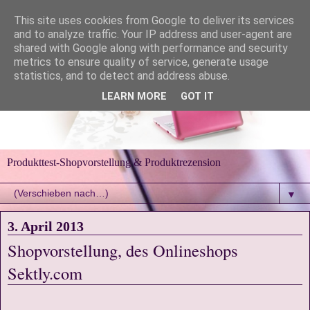
This site uses cookies from Google to deliver its services
and to analyze traffic. Your IP address and user-agent are
shared with Google along with performance and security
metrics to ensure quality of service, generate usage
statistics, and to detect and address abuse.
LEARN MORE
GOT IT
Produkttest-Shopvorstellung & Produktrezension
▼
3. April 2013
Shopvorstellung, des Onlineshops
Sektly.com