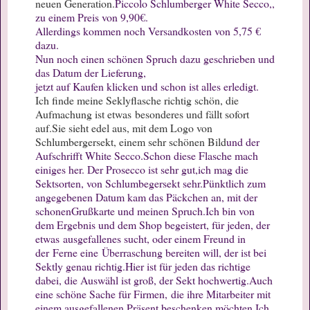
neuen Generation.
Piccolo Schlumberger White Secco,,
zu einem Preis von 9,90€.
Allerdings kommen noch Versandkosten von 5,75 €
dazu.
Nun noch einen schönen Spruch dazu geschrieben und
das Datum der Lieferung,
jetzt auf Kaufen klicken und schon ist alles erledigt.
Ich finde meine Seklyflasche richtig schön, die
Aufmachung ist etwas
besonderes und fällt sofort
auf.
Sie sieht edel aus, mit dem Logo von
Schlumbergersekt, einem sehr schönen Bild
und der
Aufschrifft White Secco.
Schon diese Flasche mach
einiges her. Der Prosecco ist sehr gut,
ich mag die
Sektsorten, von Schlumbegersekt sehr.
Pünktlich zum
angegebenen Datum kam das Päckchen an, mit der
schonen
Grußkarte und meinen Spruch.
Ich bin von
dem Ergebnis und dem Shop begeistert, für jeden, der
etwas
ausgefallenes sucht, oder einem Freund in
der
Ferne eine
Überraschung bereiten will, der ist bei
Sektly genau richtig.
Hier ist für jeden das richtige
dabei, die Auswähl ist groß, der Sekt hochwertig.
Auch
eine schöne Sache für Firmen,
die ihre Mitarbeiter mit
einem ausgefallenen Präsent beschenken möchten.
Ich