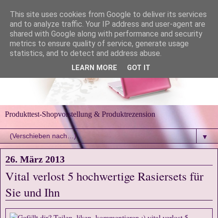
This site uses cookies from Google to deliver its services
and to analyze traffic. Your IP address and user-agent are
shared with Google along with performance and security
metrics to ensure quality of service, generate usage
statistics, and to detect and address abuse.
LEARN MORE
GOT IT
Produkttest-Shopvorstellung & Produktrezension
▼
26. März 2013
Vital verlost 5 hochwertige Rasiersets für
Sie und Ihn