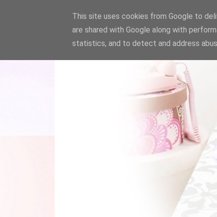
This site uses cookies from Google to deliv
are shared with Google along with perform
statistics, and to detect and address abus