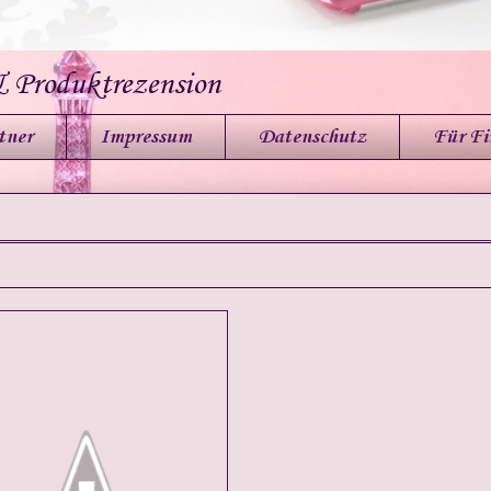
& Produktrezension
tner
Impressum
Datenschutz
Für F