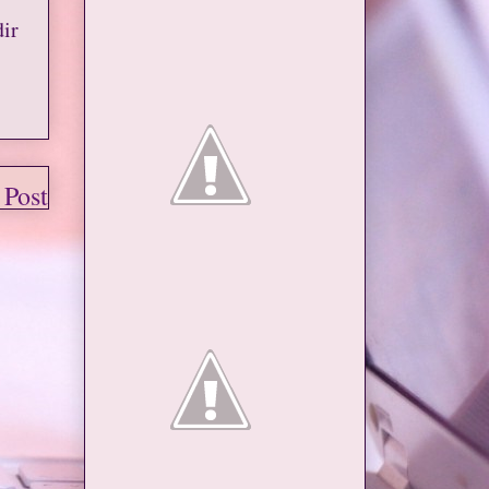
dir
 Post