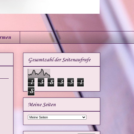
irmen
Gesamtzahl der Seitenaufrufe
1
3
8
3
5
1
8
Meine Seiten