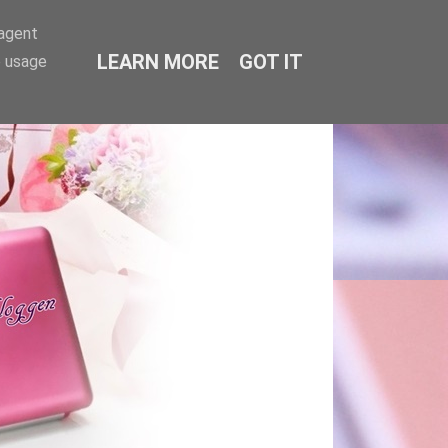
-agent
LEARN MORE
GOT IT
e usage