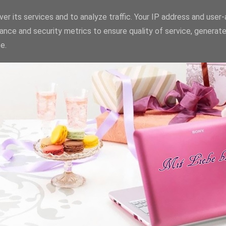
er its services and to analyze traffic. Your IP address and user
ance and security metrics to ensure quality of service, generat
e.