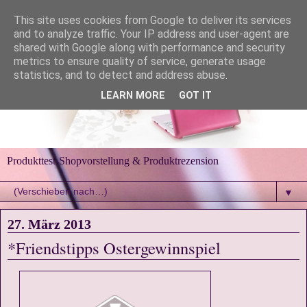
This site uses cookies from Google to deliver its services
and to analyze traffic. Your IP address and user-agent are
shared with Google along with performance and security
metrics to ensure quality of service, generate usage
statistics, and to detect and address abuse.
LEARN MORE
GOT IT
Produkttest-Shopvorstellung & Produktrezension
▼
27. März 2013
*Friendstipps Ostergewinnspiel