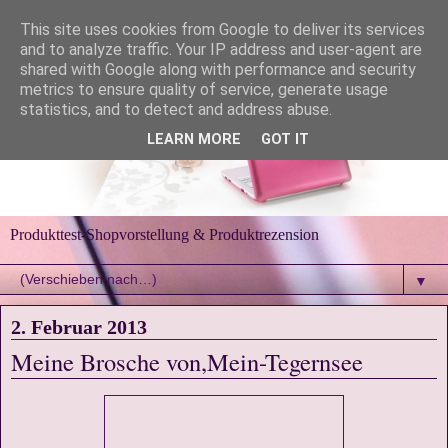
This site uses cookies from Google to deliver its services
and to analyze traffic. Your IP address and user-agent are
shared with Google along with performance and security
metrics to ensure quality of service, generate usage
statistics, and to detect and address abuse.
LEARN MORE
GOT IT
Produkttest-Shopvorstellung & Produktrezension
▼
2. Februar 2013
Meine Brosche von,Mein-Tegernsee