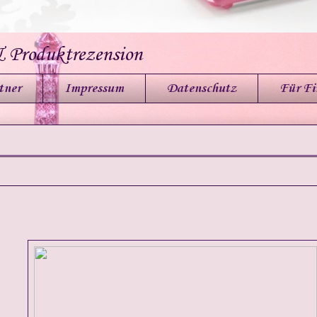
& Produktrezension
tner
Impressum
Datenschutz
Für F