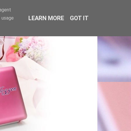
-agent
LEARN MORE
GOT IT
e usage