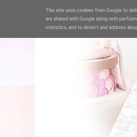
This site uses cookies from Google to deliv
are shared with Google along with perform
statistics, and to detect and address abus