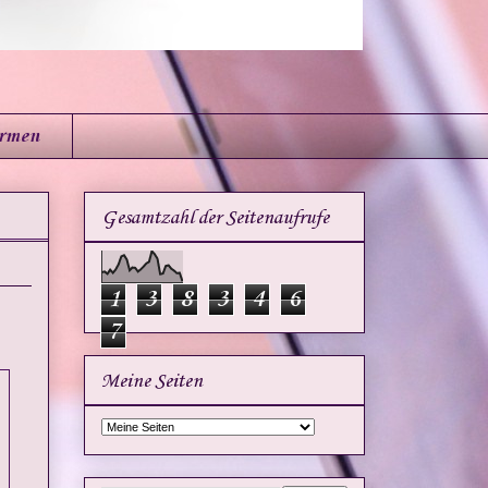
irmen
Gesamtzahl der Seitenaufrufe
1
3
8
3
4
6
7
Meine Seiten