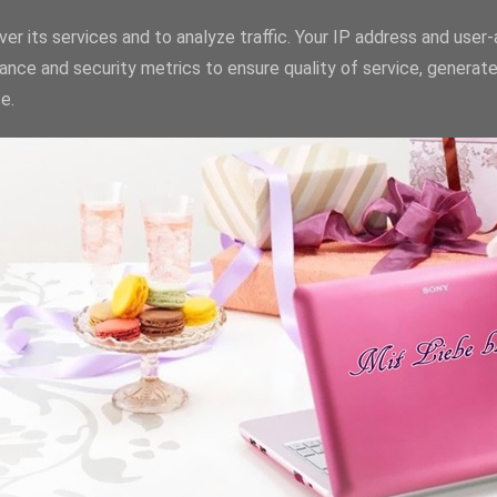
er its services and to analyze traffic. Your IP address and user
ance and security metrics to ensure quality of service, generat
e.