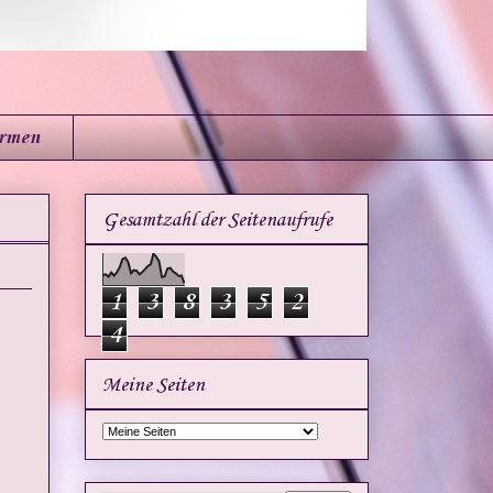
irmen
Gesamtzahl der Seitenaufrufe
1
3
8
3
5
2
4
Meine Seiten