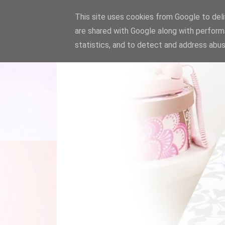
This site uses cookies from Google to deliv
are shared with Google along with perform
statistics, and to detect and address abus