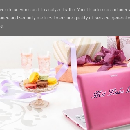
er its services and to analyze traffic. Your IP address and user
ance and security metrics to ensure quality of service, generat
e.