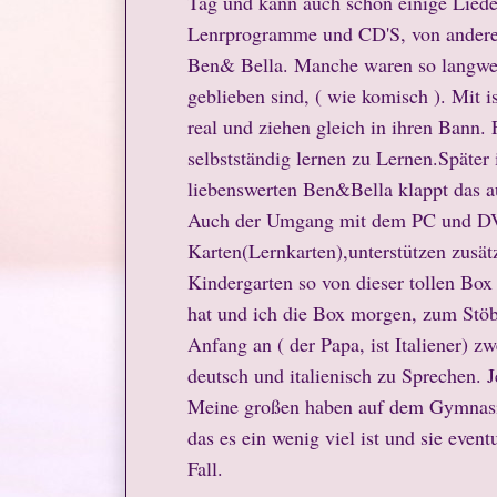
Tag und kann auch schon einige Liede
Lenrprogramme und CD'S, von anderen 
Ben& Bella. Manche waren so langweil
geblieben sind, ( wie komisch ). Mit i
real und ziehen gleich in ihren Bann.
selbstständig lernen zu Lernen.Später 
liebenswerten Ben&Bella klappt das au
Auch der Umgang mit dem PC und DVD
Karten(Lernkarten),unterstützen zusätzl
Kindergarten so von dieser tollen Bo
hat und ich die Box morgen, zum Stöb
Anfang an ( der Papa, ist Italiener) z
deutsch und italienisch zu Sprechen. 
Meine großen haben auf dem Gymnasiu
das es ein wenig viel ist und sie even
Fall.