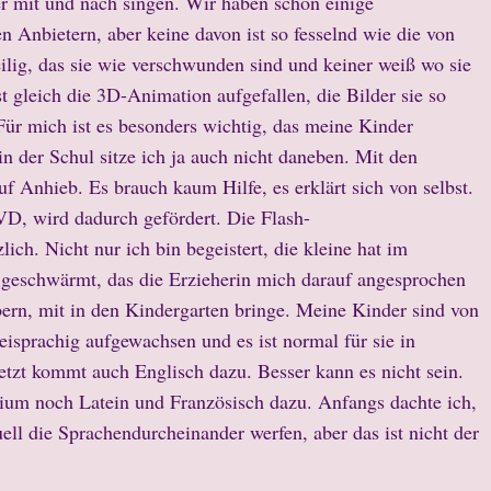
r mit und nach singen. Wir haben schon einige
Anbietern, aber keine davon ist so fesselnd wie die von
ig, das sie wie verschwunden sind und keiner weiß wo sie
st gleich die 3D-Animation aufgefallen, die Bilder sie so
 Für mich ist es besonders wichtig, das meine Kinder
in der Schul sitze ich ja auch nicht daneben. Mit den
f Anhieb. Es brauch kaum Hilfe, es erklärt sich von selbst.
, wird dadurch gefördert. Die Flash-
ich. Nicht nur ich bin begeistert, die kleine hat im
x geschwärmt, das die Erzieherin mich darauf angesprochen
ern, mit in den Kindergarten bringe. Meine Kinder sind von
weisprachig aufgewachsen und es ist normal für sie in
Jetzt kommt auch Englisch dazu. Besser kann es nicht sein.
m noch Latein und Französisch dazu. Anfangs dachte ich,
tuell die Sprachendurcheinander werfen, aber das ist nicht der