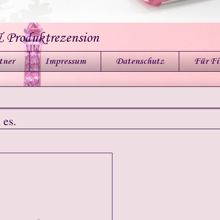
& Produktrezension
tner
Impressum
Datenschutz
Für F
 es.