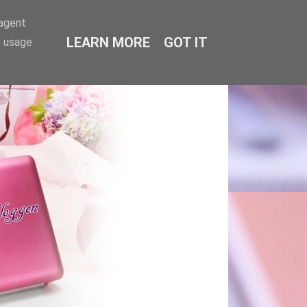
-agent
LEARN MORE
GOT IT
e usage