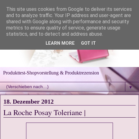
This site uses cookies from Google to deliver its services
and to analyze traffic. Your IP address and user-agent are
shared with Google along with performance and security
metrics to ensure quality of service, generate usage
statistics, and to detect and address abuse.
LEARN MORE
GOT IT
Produkttest-Shopvorstellung & Produktrezension
▼
18. Dezember 2012
La Roche Posay Toleriane |