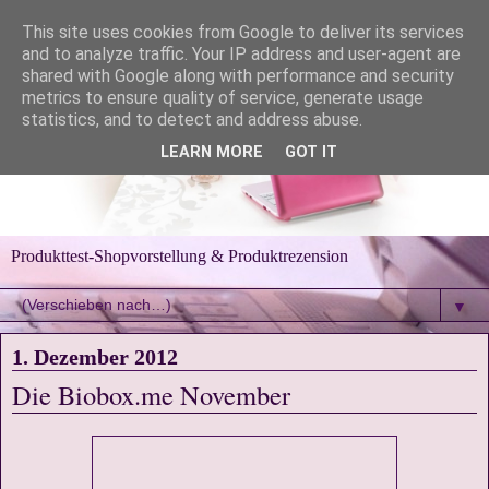
This site uses cookies from Google to deliver its services
and to analyze traffic. Your IP address and user-agent are
shared with Google along with performance and security
metrics to ensure quality of service, generate usage
statistics, and to detect and address abuse.
LEARN MORE
GOT IT
Produkttest-Shopvorstellung & Produktrezension
▼
1. Dezember 2012
Die Biobox.me November