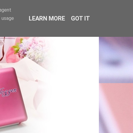
-agent
LEARN MORE
GOT IT
e usage