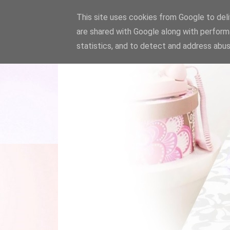
This site uses cookies from Google to deliv
are shared with Google along with perform
statistics, and to detect and address abus