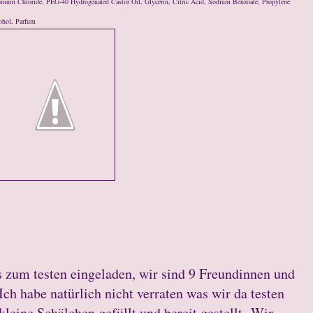
nium Chloride, PEG-40 Hydrogenated Castor Oil, Glycerin, Citric Acid, Sodium Benzoate, Propylene
ohol, Parfum
zum testen eingeladen, wir sind 9 Freundinnen und
ch habe natürlich nicht verraten was wir da testen
leine Schälchen gefüllt und bereit gestellt. Wir