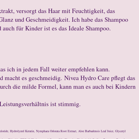
trakt, versorgt das Haar mit Feuchtigkeit, das
r Glanz und Geschmeidigkeit. Ich habe das Shampoo
 auch für Kinder ist es das Ideale Shampoo.
das ich in jedem Fall weiter empfehlen kann.
nd macht es geschmeidig. Nivea Hydro Care pflegt das
Durch die milde Formel, kann man es auch bei Kindern
Leistungsverhältnis ist stimmig.
oride, Hydrolyzed Keratin, Nymphaea Odorata Root Extract, Aloe Barbadensis Leaf Juice, Glyceryl