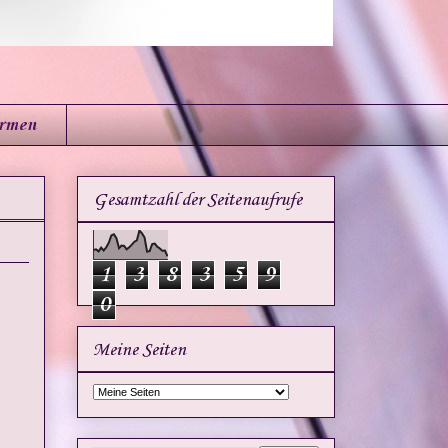
irmen
Gesamtzahl der Seitenaufrufe
1
3
8
3
5
9
0
Meine Seiten