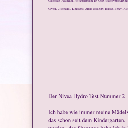
Glucoside, Panthenol, Polyquaternium-10, Guar Hydroxypropyltrimo
Glycol, Citronellol, Limonene, Alpha-Isomethyl Ionone, Benzyl Alc
Der Nivea Hydro Test Nummer 2
Ich habe wie immer meine Mädels 
das schon seit dem Kindergarten. I
werden, das Shampoo habe ich in k