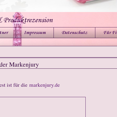
& Produktrezension
tner
Impressum
Datenschutz
Für F
 der Markenjury
est ist für die
markenjury.de