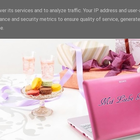
er its services and to analyze traffic. Your IP address and user
ance and security metrics to ensure quality of service, generat
e.