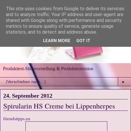
This site uses cookies from Google to deliver its services
and to analyze traffic. Your IP address and user-agent are
shared with Google along with performance and security
metrics to ensure quality of service, generate usage
statistics, and to detect and address abuse.
LEARN MORE
GOT IT
Produkttest-Shopvorstellung & Produktrezension
▼
24. September 2012
Spirularin HS Creme bei Lippenherpes
friendstipps.eu