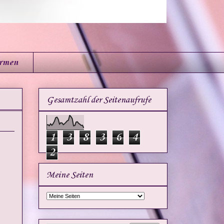
irmen
Gesamtzahl der Seitenaufrufe
1
3
8
3
6
4
2
Meine Seiten