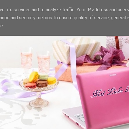
er its services and to analyze traffic. Your IP address and user
ance and security metrics to ensure quality of service, generat
e.