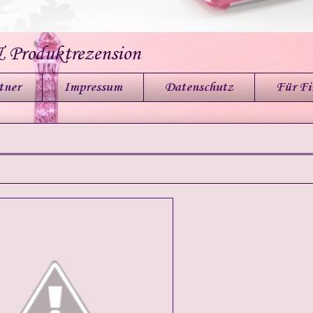
& Produktrezension
tner
Impressum
Datenschutz
Für F