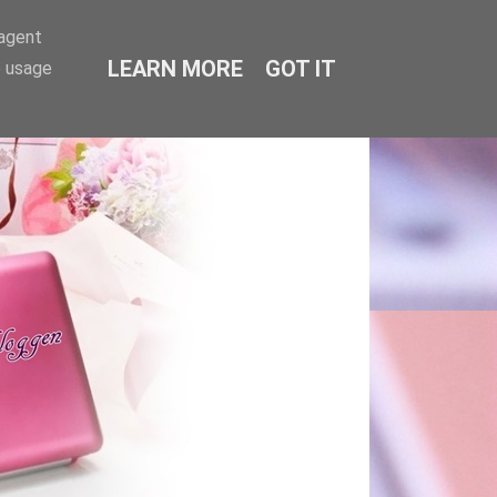
-agent
LEARN MORE
GOT IT
e usage