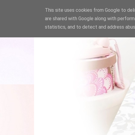
This site uses cookies from Google to deliv
are shared with Google along with perform
statistics, and to detect and address abus