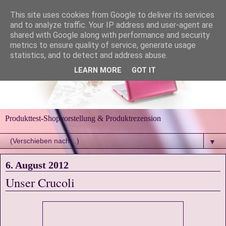
This site uses cookies from Google to deliver its services
and to analyze traffic. Your IP address and user-agent are
shared with Google along with performance and security
metrics to ensure quality of service, generate usage
statistics, and to detect and address abuse.
LEARN MORE
GOT IT
Produkttest-Shopvorstellung & Produktrezension
▼
6. August 2012
Unser Crucoli