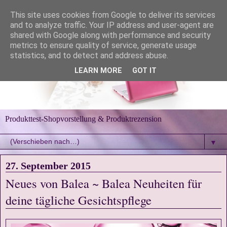
This site uses cookies from Google to deliver its services
and to analyze traffic. Your IP address and user-agent are
shared with Google along with performance and security
metrics to ensure quality of service, generate usage
statistics, and to detect and address abuse.
LEARN MORE
GOT IT
Produkttest-Shopvorstellung & Produktrezension
▼
27. September 2015
Neues von Balea ~ Balea Neuheiten für
deine tägliche Gesichtspflege