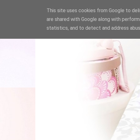
This site uses cookies from Google to deliv
are shared with Google along with perform
statistics, and to detect and address abus