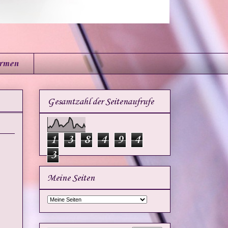
irmen
Gesamtzahl der Seitenaufrufe
1
3
8
4
9
4
3
Meine Seiten