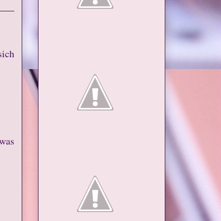
sich
 was