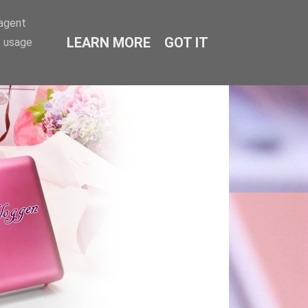
-agent
LEARN MORE
GOT IT
e usage