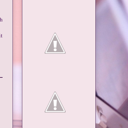
ch
it