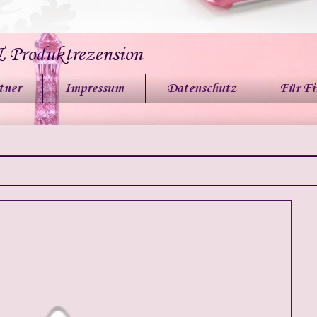
& Produktrezension
tner
Impressum
Datenschutz
Für F