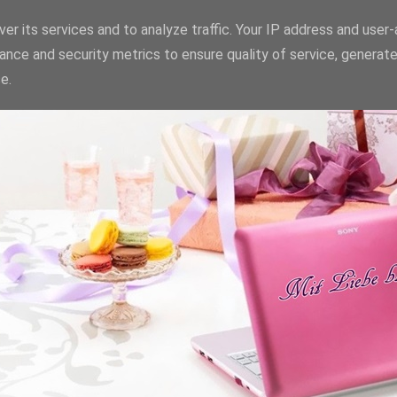
er its services and to analyze traffic. Your IP address and user
ance and security metrics to ensure quality of service, generat
e.