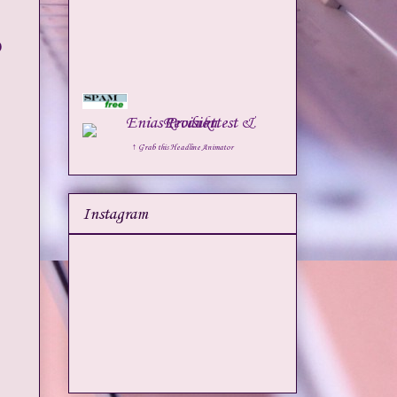
D
↑ Grab this Headline Animator
Instagram