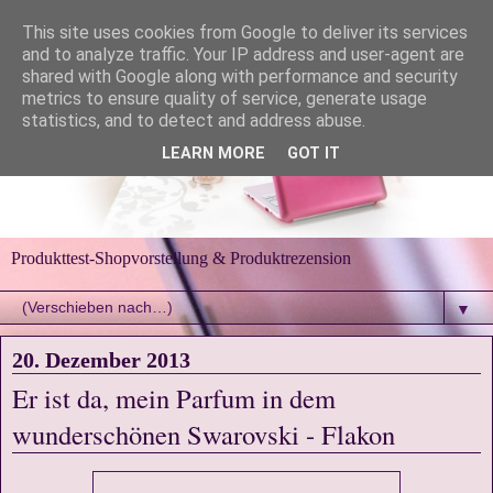
This site uses cookies from Google to deliver its services
and to analyze traffic. Your IP address and user-agent are
shared with Google along with performance and security
metrics to ensure quality of service, generate usage
statistics, and to detect and address abuse.
LEARN MORE
GOT IT
Produkttest-Shopvorstellung & Produktrezension
▼
20. Dezember 2013
Er ist da, mein Parfum in dem
wunderschönen Swarovski - Flakon