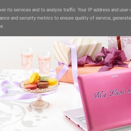
er its services and to analyze traffic. Your IP address and user
ance and security metrics to ensure quality of service, generat
e.