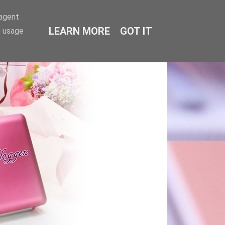
-agent
LEARN MORE
GOT IT
e usage