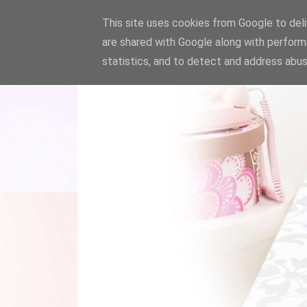
This site uses cookies from Google to deliv
are shared with Google along with perform
statistics, and to detect and address abus