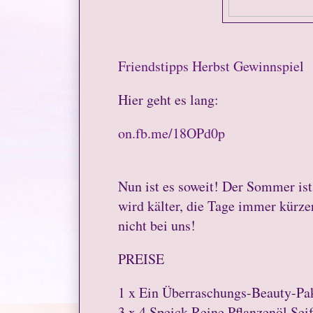
Friendstipps Herbst Gewinnspie
l
Hier geht es lang:
on.fb.me/18OPd0p
Nun ist es soweit! Der Sommer ist 
wird kälter, die Tage immer kürz
nicht bei uns!
PREISE
1 x Ein Überraschungs-Beauty-Pa
3 x 4 Speick Reine Pflanzenöl Se