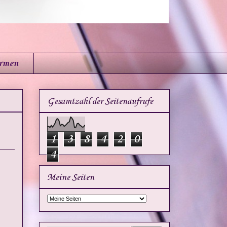
irmen
Gesamtzahl der Seitenaufrufe
1
3
8
4
2
0
4
Meine Seiten