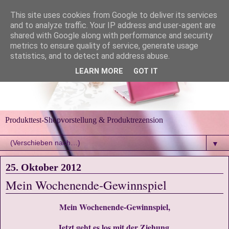
This site uses cookies from Google to deliver its services
and to analyze traffic. Your IP address and user-agent are
shared with Google along with performance and security
metrics to ensure quality of service, generate usage
statistics, and to detect and address abuse.
LEARN MORE
GOT IT
Produkttest-Shopvorstellung & Produktrezension
▼
25. Oktober 2012
Mein Wochenende-Gewinnspiel
Mein Wochenende-Gewinnspiel,
Jetzt geht es los mit der Ziehung,