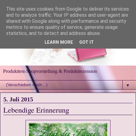
This site uses cookies from Google to deliver its services
and to analyze traffic. Your IP address and user-agent are
shared with Google along with performance and security
metrics to ensure quality of service, generate usage
statistics, and to detect and address abuse.
LEARN MORE
GOT IT
Produkttest-Shopvorstellung & Produktrezension
▼
5. Juli 2015
Lebendige Erinnerung