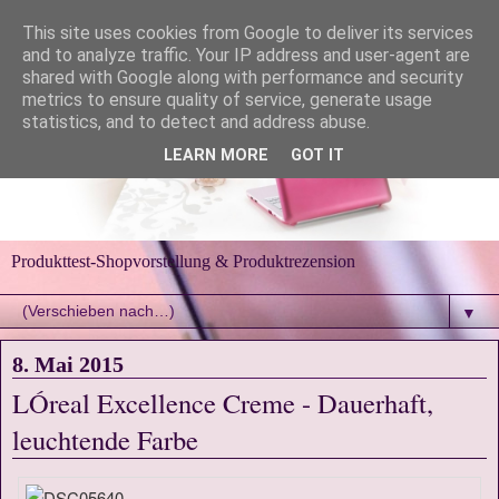
This site uses cookies from Google to deliver its services
and to analyze traffic. Your IP address and user-agent are
shared with Google along with performance and security
metrics to ensure quality of service, generate usage
statistics, and to detect and address abuse.
LEARN MORE
GOT IT
Produkttest-Shopvorstellung & Produktrezension
▼
8. Mai 2015
LÓreal Excellence Creme - Dauerhaft,
leuchtende Farbe