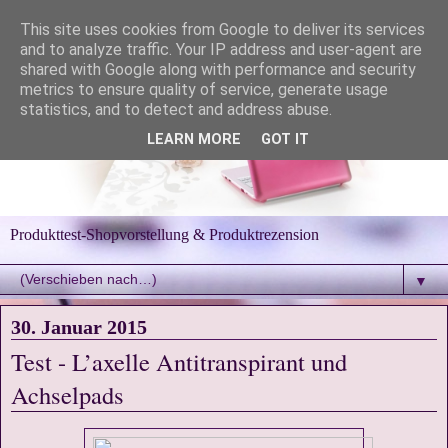
This site uses cookies from Google to deliver its services
and to analyze traffic. Your IP address and user-agent are
shared with Google along with performance and security
metrics to ensure quality of service, generate usage
statistics, and to detect and address abuse.
LEARN MORE
GOT IT
Produkttest-Shopvorstellung & Produktrezension
▼
30. Januar 2015
Test - L’axelle Antitranspirant und
Achselpads