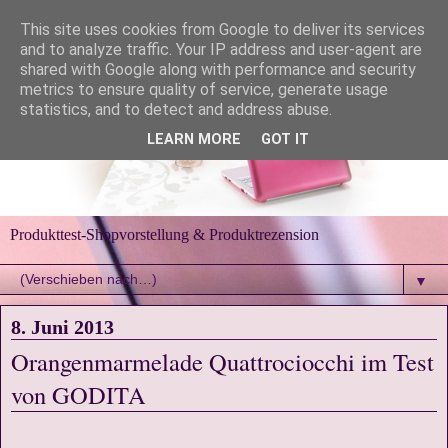
This site uses cookies from Google to deliver its services
and to analyze traffic. Your IP address and user-agent are
shared with Google along with performance and security
metrics to ensure quality of service, generate usage
statistics, and to detect and address abuse.
LEARN MORE
GOT IT
Produkttest-Shopvorstellung & Produktrezension
▼
8. Juni 2013
Orangenmarmelade Quattrociocchi im Test
von GODITA