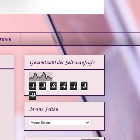
irmen
Gesamtzahl der Seitenaufrufe
1
3
8
4
1
3
0
Meine Seiten