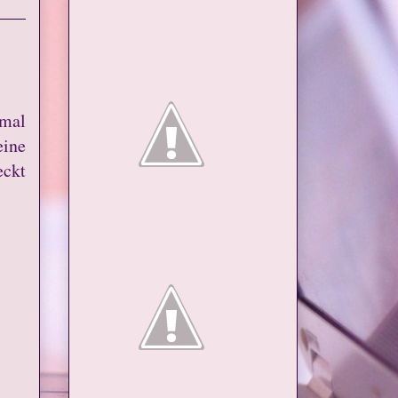
hmal
eine
eckt