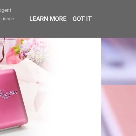
-agent
LEARN MORE
GOT IT
e usage