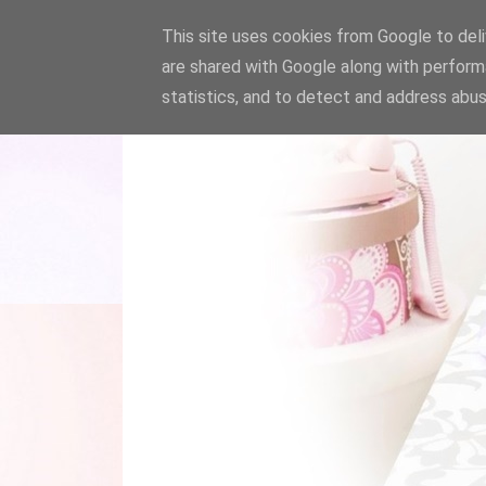
This site uses cookies from Google to deliv
are shared with Google along with perform
statistics, and to detect and address abus