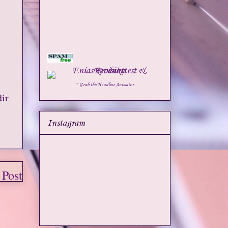
↑ Grab this Headline Animator
dir
Instagram
 Post