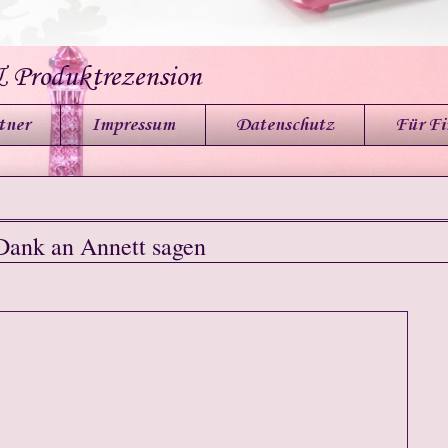
& Produktrezension
tner
Impressum
Datenschutz
Für F
Dank an Annett sagen