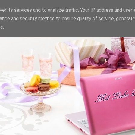
er its services and to analyze traffic. Your IP address and user
ance and security metrics to ensure quality of service, generat
e.