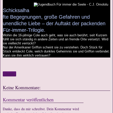
Schicksalha
fte Begegnungen, große Gefahren und
unendliche Liebe – der Auftakt der packenden
Für-immer-Trilogie.
Wohin die 16-jährige Cole auch geht, was sie auch berührt, seit Kurzem
fühlt sie sich ständig in andere Zeiten und an fremde Orte versetzt. Wird
sie vielleicht verrückt?
Nur der Amerikaner Griffon scheint sie zu verstehen. Doch Stück für
Stück entdeckt Cole, welch dunkles Geheimnis sie und Griffon verbindet.
Kann sie ihm wirklich vertrauen?
Teilen
Keine Kommentare:
Kommentar veröffentlichen
Danke, dass du mir schreibst. Dein Kommentar wird