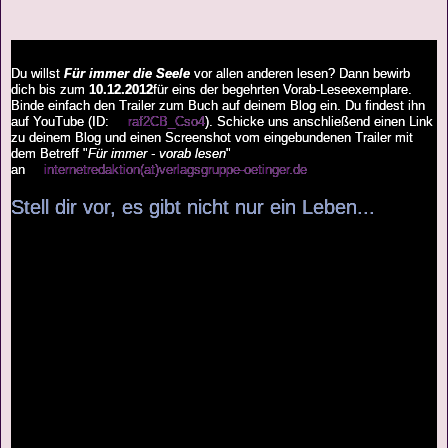
Du willst
Für immer die Seele
vor allen anderen lesen? Dann bewirb
dich bis zum
10.12.2012
für eins der begehrten Vorab-Leseexemplare.
Binde einfach den Trailer zum Buch auf deinem Blog ein. Du findest ihn
auf YouTube (ID:
raf2CB_Cso4
). Schicke uns anschließend einen Link
zu deinem Blog und einen Screenshot vom eingebundenen Trailer mit
dem Betreff "
Für immer - vorab lesen
"
an
internetredaktion(at)verlagsgruppe-oetinger.de
Stell dir vor, es gibt nicht nur ein Leben...