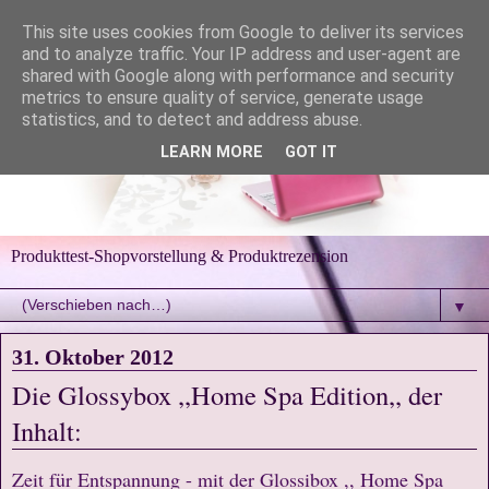
This site uses cookies from Google to deliver its services
and to analyze traffic. Your IP address and user-agent are
shared with Google along with performance and security
metrics to ensure quality of service, generate usage
statistics, and to detect and address abuse.
LEARN MORE
GOT IT
Produkttest-Shopvorstellung & Produktrezension
▼
31. Oktober 2012
Die Glossybox ,,Home Spa Edition,, der
Inhalt:
Zeit für Entspannung - mit der Glossibox ,, Home Spa