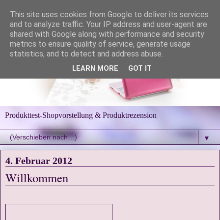
This site uses cookies from Google to deliver its services
and to analyze traffic. Your IP address and user-agent are
shared with Google along with performance and security
metrics to ensure quality of service, generate usage
statistics, and to detect and address abuse.
LEARN MORE
GOT IT
Produkttest-Shopvorstellung & Produktrezension
▼
4. Februar 2012
Willkommen